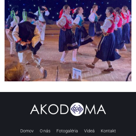
Domov
O nás
Fotogaléria
Videá
Kontakt