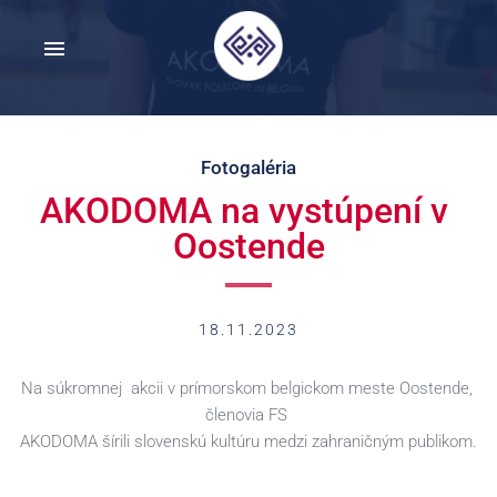
Fotogaléria
AKODOMA na vystúpení v 
Oostende
18.11.2023
Na súkromnej  akcii v prímorskom belgickom meste Oostende, 
členovia FS 
AKODOMA šírili slovenskú kultúru medzi zahraničným publikom.