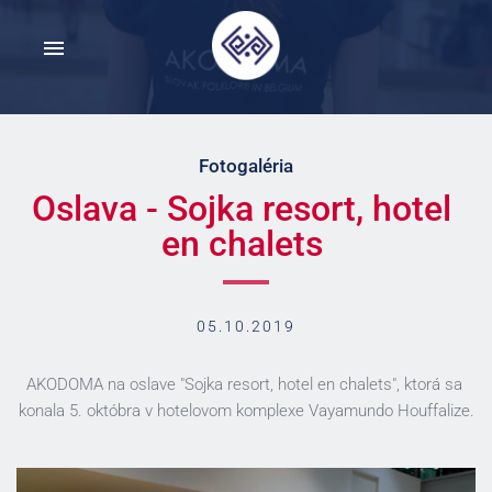
Fotogaléria
Oslava - Sojka resort, hotel 
en chalets 
05.10.2019
AKODOMA na oslave "Sojka resort, hotel en chalets", ktorá sa 
konala 5. októbra v hotelovom komplexe Vayamundo Houffalize.